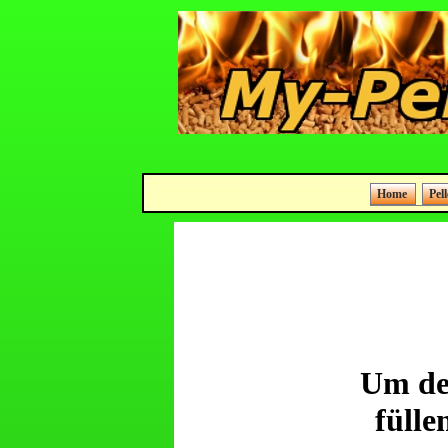
Home
Pel
Um den
fülle